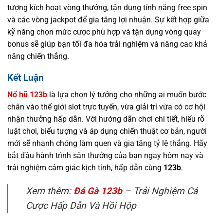
tượng kích hoạt vòng thưởng, tận dụng tính năng free spin
và các vòng jackpot để gia tăng lợi nhuận. Sự kết hợp giữa
kỹ năng chọn mức cược phù hợp và tận dụng vòng quay
bonus sẽ giúp bạn tối đa hóa trải nghiệm và nâng cao khả
năng chiến thắng.
Kết Luận
Nổ hũ 123b
là lựa chọn lý tưởng cho những ai muốn bước
chân vào thế giới slot trực tuyến, vừa giải trí vừa có cơ hội
nhận thưởng hấp dẫn. Với hướng dẫn chơi chi tiết, hiểu rõ
luật chơi, biểu tượng và áp dụng chiến thuật cơ bản, người
mới sẽ nhanh chóng làm quen và gia tăng tỷ lệ thắng. Hãy
bắt đầu hành trình săn thưởng của bạn ngay hôm nay và
trải nghiệm cảm giác kịch tính, hấp dẫn cùng
123b
.
Xem thêm:
Đá Gà 123b
– Trải Nghiệm Cá
Cược Hấp Dẫn Và Hồi Hộp