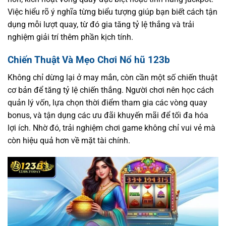
Việc hiểu rõ ý nghĩa từng biểu tượng giúp bạn biết cách tận
dụng mỗi lượt quay, từ đó gia tăng tỷ lệ thắng và trải
nghiệm giải trí thêm phần kịch tính.
Chiến Thuật Và Mẹo Chơi Nổ hũ 123b
Không chỉ dừng lại ở may mắn, còn cần một số chiến thuật
cơ bản để tăng tỷ lệ chiến thắng. Người chơi nên học cách
quản lý vốn, lựa chọn thời điểm tham gia các vòng quay
bonus, và tận dụng các ưu đãi khuyến mãi để tối đa hóa
lợi ích. Nhờ đó, trải nghiệm chơi game không chỉ vui vẻ mà
còn hiệu quả hơn về mặt tài chính.