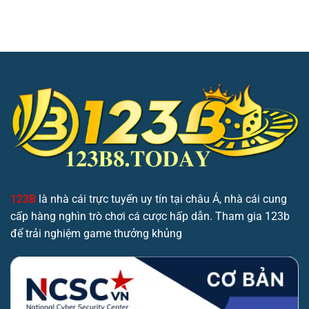
123B
là nhà cái trực tuyến uy tín tại châu Á, nhà cái cung
cấp hàng nghìn trò chơi cá cược hấp dẫn. Tham gia 123b
để trải nghiệm game thưởng khủng