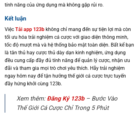
tính năng của ứng dụng mà không gặp rủi ro.
Kết luận
Việc
Tải app 123b
không chỉ mang đến sự tiện lợi mà còn
tối ưu hóa trải nghiệm cá cược với giao diện thông minh,
tốc độ mượt mà và hệ thống bảo mật toàn diện. Bất kể bạn
là tân thủ hay cược thủ dày dạn kinh nghiệm, ứng dụng
đều cung cấp đầy đủ tính năng để quản lý cược, nhận ưu
đãi và tham gia mọi trò chơi yêu thích. Hãy trải nghiệm
ngay hôm nay để tận hưởng thế giới cá cược trực tuyến
đầy hứng khởi cùng 123b.
Xem thêm:
Đăng Ký 123b
– Bước Vào
Thế Giới Cá Cược Chỉ Trong 5 Phút