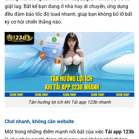
giật lag. Bất kể bạn đang ở nhà hay di chuyển, ứng dụng
đều đảm bảo tốc độ load nhanh, giúp bạn không bỏ lỡ bất
kỳ cơ hội chiến thắng nào.
Tận hưởng lợi ích khi Tải app 123b nhanh
Chơi nhanh, không cần website
Một trong những điểm mạnh nổi bật của việc
Tải app 123b