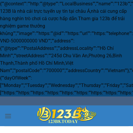
{""@context"":""http:""@type"":""LocalBusiness"",""name"":""123b"",""
123B là nhà cái trực tuyến uy tín tại châu Á,nhà cái cung cấp
hàng nghìn trò chơi cá cược hấp dẫn.Tham gia 123b để trải
nghiệm game thưởng
khủng"",""image"":""https:""@id"":""https:""url"":""https:""telephon
VND-5000000000 VND"",""address"":
{""@type"":""PostalAddress"",""addressLocality"":""Hồ Chí
Minh"",""streetAddress"":""245d Chu Văn An,Phường 26,Bình
Thạnh,Thành phố Hồ Chí Minh,Việt
Nam"",""postalCode"":""700000"",""addressCountry"":""Vietnam""},
{""dayOfWeek"":
[""Monday"",""Tuesday"",""Wednesday"",""Thursday"",""Friday"",""Satu
[""https:""https:""https:""https:""https:""https:""https:""https:""https:
Bỏ
qua
nội
dung