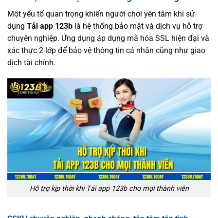
Một yếu tố quan trọng khiến người chơi yên tâm khi sử
dụng
Tải app 123b
là hệ thống bảo mật và dịch vụ hỗ trợ
chuyên nghiệp. Ứng dụng áp dụng mã hóa SSL hiện đại và
xác thực 2 lớp để bảo vệ thông tin cá nhân cũng như giao
dịch tài chính.
Hỗ trợ kịp thời khi Tải app 123b cho mọi thành viên