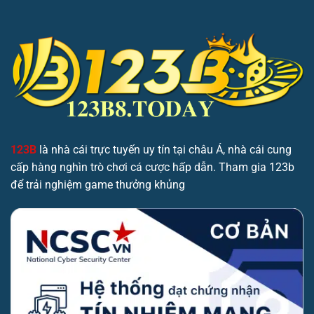
123B
là nhà cái trực tuyến uy tín tại châu Á, nhà cái cung
cấp hàng nghìn trò chơi cá cược hấp dẫn. Tham gia 123b
để trải nghiệm game thưởng khủng