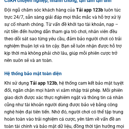
CSKH chuyên nghiệp, nhanh chóng, tận tâm tận tình
Đội ngũ chăm sóc khách hàng của
Tải app 123b
luôn túc
trực 24/7, sẵn sàng giải đáp mọi thắc mắc và hỗ trợ xử lý
sự cố nhanh chóng. Từ vấn đề khởi tạo tài khoản, nạp –
rút tiền đến hướng dẫn tham gia trò chơi, nhân viên đều
theo dõi sát sao từng yêu cầu, đảm bảo người chơi có trải
nghiệm thuận lợi và tin cậy. Bạn sẽ luôn nhận được hỗ trợ
kịp thời mà không phải chờ lâu, giúp mỗi phiên cược trở
nên suôn sẻ và an toàn.
Hệ thống bảo mật toàn diện
Khi sử dụng
Tải app 123b
, hệ thống cam kết bảo mật tuyệt
đối, ngăn chặn mọi hành vi xâm nhập trái phép. Mỗi phiên
giao dịch được xác thực nghiêm ngặt và thông tin cá nhân
cũng như tài khoản người dùng được bảo vệ bằng công
nghệ hiện đại tiên tiến. Nhờ đó, người chơi có thể tập trung
hoàn toàn vào trải nghiệm cá cược, yên tâm về vấn đề an
toàn tài chính và bảo mật dữ liệu, đồng thời tận hưởng mọi