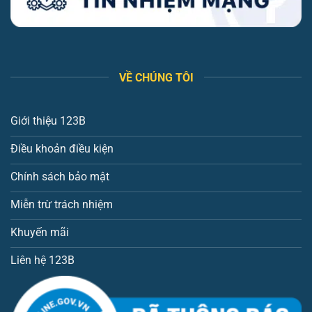
VỀ CHÚNG TÔI
Giới thiệu 123B
Điều khoản điều kiện
Chính sách bảo mật
Miễn trừ trách nhiệm
Khuyến mãi
Liên hệ 123B