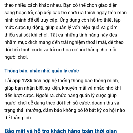
theo nhiều cách khác nhau. Bạn có thể chọn giao diện
sáng hoặc tối, sắp xếp các trò chơi ưa thích ngay trên màn
hình chính để dễ truy cập. Ứng dụng còn hỗ trợ thiết lập
mức cược tự động, giúp quản lý vốn hiệu quả và giảm
thiểu sai sót khi chơi. Tất cả những tính năng này đều
nhằm mục đích mang đến trải nghiệm thoải mái, dễ theo
dõi tiến trình cược và tối ưu hóa cơ hội thắng cho mỗi
người chơi.
Thông báo, nhắc nhở, quản lý cược
Tải app 123b
tích hợp hệ thống thông báo thông minh,
giúp bạn nhận biết sự kiện, khuyến mãi và nhắc nhở khi
đến lượt cược. Ngoài ra, chức năng quản lý cược giúp
người chơi dễ dàng theo dõi lịch sử cược, doanh thu và
trạng thái thưởng, đảm bảo không bỏ lỡ bất kỳ cơ hội nào
để thắng lớn.
Bảo mật và hỗ trợ khách hàng toàn thời gian