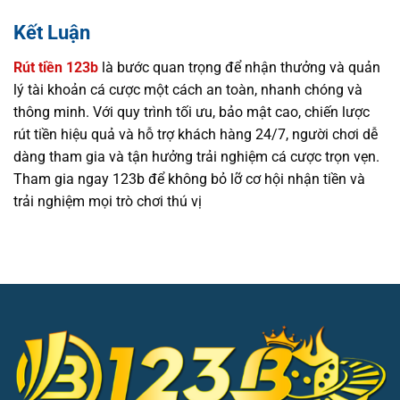
Kết Luận
Rút tiền 123b
là bước quan trọng để nhận thưởng và quản
lý tài khoản cá cược một cách an toàn, nhanh chóng và
thông minh. Với quy trình tối ưu, bảo mật cao, chiến lược
rút tiền hiệu quả và hỗ trợ khách hàng 24/7, người chơi dễ
dàng tham gia và tận hưởng trải nghiệm cá cược trọn vẹn.
Tham gia ngay 123b để không bỏ lỡ cơ hội nhận tiền và
trải nghiệm mọi trò chơi thú vị