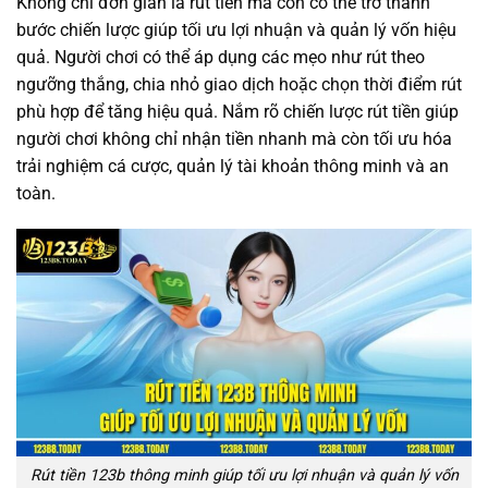
Không chỉ đơn giản là rút tiền mà còn có thể trở thành
bước chiến lược giúp tối ưu lợi nhuận và quản lý vốn hiệu
quả. Người chơi có thể áp dụng các mẹo như rút theo
ngưỡng thắng, chia nhỏ giao dịch hoặc chọn thời điểm rút
phù hợp để tăng hiệu quả. Nắm rõ chiến lược rút tiền giúp
người chơi không chỉ nhận tiền nhanh mà còn tối ưu hóa
trải nghiệm cá cược, quản lý tài khoản thông minh và an
toàn.
Rút tiền 123b thông minh giúp tối ưu lợi nhuận và quản lý vốn