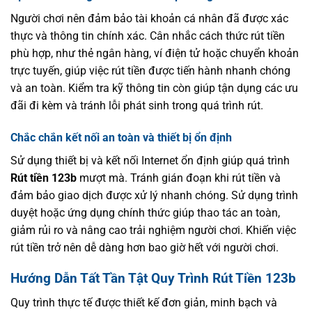
Người chơi nên đảm bảo tài khoản cá nhân đã được xác
thực và thông tin chính xác. Cân nhắc cách thức rút tiền
phù hợp, như thẻ ngân hàng, ví điện tử hoặc chuyển khoản
trực tuyến, giúp việc rút tiền được tiến hành nhanh chóng
và an toàn. Kiểm tra kỹ thông tin còn giúp tận dụng các ưu
đãi đi kèm và tránh lỗi phát sinh trong quá trình rút.
Chắc chắn kết nối an toàn và thiết bị ổn định
Sử dụng thiết bị và kết nối Internet ổn định giúp quá trình
Rút tiền 123b
mượt mà. Tránh gián đoạn khi rút tiền và
đảm bảo giao dịch được xử lý nhanh chóng. Sử dụng trình
duyệt hoặc ứng dụng chính thức giúp thao tác an toàn,
giảm rủi ro và nâng cao trải nghiệm người chơi. Khiến việc
rút tiền trở nên dễ dàng hơn bao giờ hết với người chơi.
Hướng Dẫn Tất Tần Tật Quy Trình Rút Tiền 123b
Quy trình thực tế được thiết kế đơn giản, minh bạch và