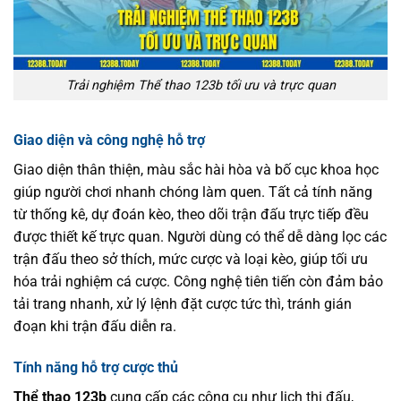
Trải nghiệm Thể thao 123b tối ưu và trực quan
Giao diện và công nghệ hỗ trợ
Giao diện thân thiện, màu sắc hài hòa và bố cục khoa học
giúp người chơi nhanh chóng làm quen. Tất cả tính năng
từ thống kê, dự đoán kèo, theo dõi trận đấu trực tiếp đều
được thiết kế trực quan. Người dùng có thể dễ dàng lọc các
trận đấu theo sở thích, mức cược và loại kèo, giúp tối ưu
hóa trải nghiệm cá cược. Công nghệ tiên tiến còn đảm bảo
tải trang nhanh, xử lý lệnh đặt cược tức thì, tránh gián
đoạn khi trận đấu diễn ra.
Tính năng hỗ trợ cược thủ
Thể thao 123b
cung cấp các công cụ như lịch thi đấu,