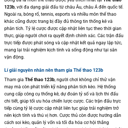
123b
, với đa dạng giải đấu từ châu Âu, châu Á đến quốc tế.
Ngoài ra, bóng rổ, tennis, esports và nhiều môn thể thao
khác cũng được trang bị đầy đủ thông tin thống kê và
phân tích. Tỷ lệ cược được cập nhật liên tục theo thời gian
thực, giúp người chơi ra quyết định chính xác. Các trận đấu
trực tiếp được phát sóng và cập nhật kết quả ngay lập tức,
mang lại trải nghiệm kịch tính và sống động như tại sân
vận động.
Lí giải nguyên nhân nên tham gia Thể thao 123b
Tham gia
Thể thao 123b
, người chơi không chỉ thử vận
may mà còn phát triển kỹ năng phân tích kèo. Hệ thống
cung cấp công cụ thống kê, dự đoán tỷ số và lịch thi đấu
chi tiết, giúp tối ưu hóa chiến lược cược. Các trận đấu trực
tiếp cùng tỷ lệ cược cập nhật liên tục giúp trải nghiệm trở
nên kịch tính và thú vị hơn. Cược thủ còn được hướng dẫn
cách soi kèo, quản lý vốn và tối đa hóa cơ hội thắng