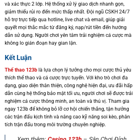
và xác thực 2 lớp. Hệ thống xử lý giao dịch nhanh gọn,
giảm thiểu rủi ro đến mức thấp nhất. Đội ngũ CSKH 24/7
hỗ trợ trực tiếp qua hotline, live chat và email, giúp giải
quyết mọi thắc mắc từ đăng ký, nạp/rút tiền đến hướng
dẫn sử dụng. Người chơi yên tâm trải nghiệm cá cược mà
không lo gián đoạn hay gian lận.
Kết Luận
Thể thao 123b
là lựa chọn lý tưởng cho mọi cược thủ yêu
thích thể thao và cá cược trực tuyến. Với kho trò chơi đa
dạng, giao diện thân thiện, công nghệ hiện đại, ưu đãi hấp
dẫn cùng hệ thống bảo mật tối ưu, người chơi sẽ được trải
nghiệm cá cược thông minh, an toàn và thú vị. Tham gia
ngay 123b để không bỏ lỡ cơ hội chiến thắng, tận hưởng
các trận đấu kịch tính và nâng cao kỹ năng soi kèo, phân
tích trận đấu trong môi trường chuyên nghiệp.
Xem thêm:
Casino 123b
– Sân Chơi Đỉnh