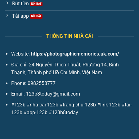
Rút tiền
Tải app
THÔNG TIN NHÀ CÁI
Website:
https://photographicmemories.uk.com/
Địa chỉ: 24 Nguyễn Thiện Thuật, Phường 14, Bình
Thạnh, Thành phố Hồ Chí Minh, Việt Nam
Phone: 0982558777
Email:
123b8today@gmail.com
#123b #nha-cai-123b #trang-chu-123b #link-123b #tai-
123b #app-123b #123b8today