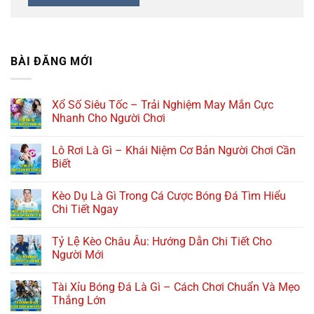
BÀI ĐĂNG MỚI
Xổ Số Siêu Tốc – Trải Nghiệm May Mắn Cực
Nhanh Cho Người Chơi
Không
có
Lô Rơi Là Gì – Khái Niệm Cơ Bản Người Chơi Cần
bình
luận
Biết
ở
Xổ
Không
Số
có
Kèo Dụ Là Gì Trong Cá Cược Bóng Đá Tìm Hiểu
Siêu
bình
Tốc
luận
Chi Tiết Ngay
–
ở
Trải
Lô
Không
Nghiệm
Rơi
có
Tỷ Lệ Kèo Châu Âu: Hướng Dẫn Chi Tiết Cho
May
Là
bình
Mắn
Gì
luận
Người Mới
Cực
–
ở
Nhanh
Khái
Kèo
Không
Cho
Niệm
Dụ
có
Tài Xỉu Bóng Đá Là Gì – Cách Chơi Chuẩn Và Mẹo
Người
Cơ
Là
bình
Chơi
Bản
Gì
luận
Thắng Lớn
Người
Trong
ở