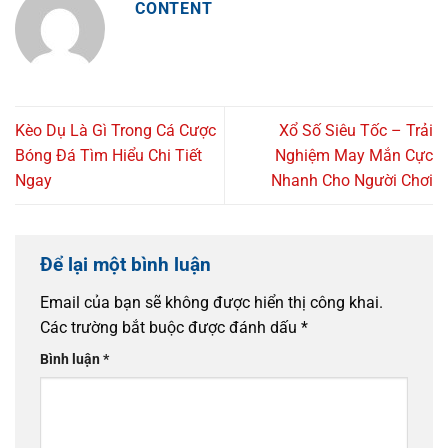
CONTENT
Kèo Dụ Là Gì Trong Cá Cược
Xổ Số Siêu Tốc – Trải
Bóng Đá Tìm Hiểu Chi Tiết
Nghiệm May Mắn Cực
Ngay
Nhanh Cho Người Chơi
Để lại một bình luận
Email của bạn sẽ không được hiển thị công khai.
Các trường bắt buộc được đánh dấu
*
Bình luận
*