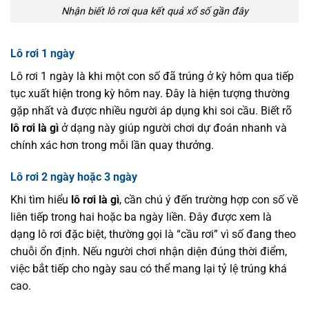
Nhận biết lô rơi qua kết quả xổ số gần đây
Lô rơi 1 ngày
Lô rơi 1 ngày là khi một con số đã trúng ở kỳ hôm qua tiếp
tục xuất hiện trong kỳ hôm nay. Đây là hiện tượng thường
gặp nhất và được nhiều người áp dụng khi soi cầu. Biết rõ
lô rơi là gì
ở dạng này giúp người chơi dự đoán nhanh và
chính xác hơn trong mỗi lần quay thưởng.
Lô rơi 2 ngày hoặc 3 ngày
Khi tìm hiểu
lô rơi là gì
, cần chú ý đến trường hợp con số về
liên tiếp trong hai hoặc ba ngày liền. Đây được xem là
dạng lô rơi đặc biệt, thường gọi là “cầu rơi” vì số đang theo
chuỗi ổn định. Nếu người chơi nhận diện đúng thời điểm,
việc bắt tiếp cho ngày sau có thể mang lại tỷ lệ trúng khá
cao.