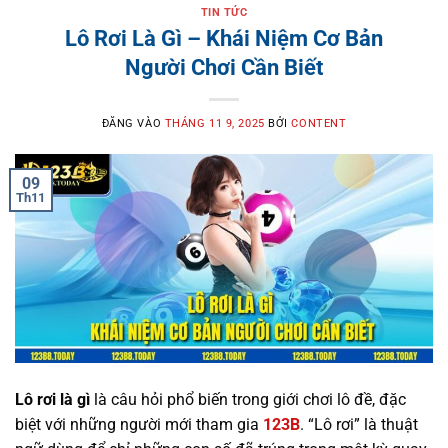
TIN TỨC
Lô Rơi Là Gì – Khái Niệm Cơ Bản
Người Chơi Cần Biết
ĐĂNG VÀO
THÁNG 11 9, 2025
BỞI
CONTENT
09
Th11
Lô rơi là gì
là câu hỏi phổ biến trong giới chơi lô đề, đặc
biệt với những người mới tham gia
123B
. “Lô rơi” là thuật