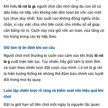
Khi hiểu
lô rơi là gì
, người chơi cần nhớ rằng dù con số có
dấu hiệu rơi tiếp, vẫn không nên dồn toàn bộ vốn vào một
lựa chọn duy nhất. Xác suất cao không đồng nghĩa chắc
chắn, vì vậy việc chia nhỏ tiền cược cho nhiều số sẽ giúp
cân bằng rủi ro. Cách này vừa giữ vốn an toàn, vừa tăng cơ
hội trúng trong các kỳ tiếp theo.
Giữ tâm lý ổn định khi soi cầu
Người chơi mới thường bị cuốn vào cảm xúc khi thấy
lô rơi
là g
xuất hiện liên tục. Tuy nhiên, hãy giữ tâm lý bình tĩnh
và tuân theo chiến lược đặt cược của mình. Lô rơi là gì chỉ
là hiện tượng thống kê, không thể đảm bảo chính xác tuyệt
đối trong mọi kỳ quay.
Luôn lập chiến lược rõ ràng và kiểm soát vốn hiệu quả khi
chơi
Đặt ra giới hạn số tiền chơi mỗi ngày là nguyên tắc quan