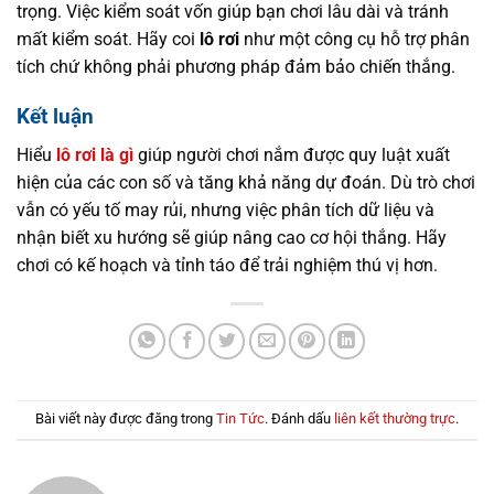
trọng. Việc kiểm soát vốn giúp bạn chơi lâu dài và tránh
mất kiểm soát. Hãy coi
lô rơi
như một công cụ hỗ trợ phân
tích chứ không phải phương pháp đảm bảo chiến thắng.
Kết luận
Hiểu
lô rơi là gì
giúp người chơi nắm được quy luật xuất
hiện của các con số và tăng khả năng dự đoán. Dù trò chơi
vẫn có yếu tố may rủi, nhưng việc phân tích dữ liệu và
nhận biết xu hướng sẽ giúp nâng cao cơ hội thắng. Hãy
chơi có kế hoạch và tỉnh táo để trải nghiệm thú vị hơn.
Bài viết này được đăng trong
Tin Tức
. Đánh dấu
liên kết thường trực
.