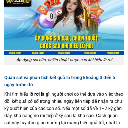
Áp dụng soi cầu, chiến thuật cược sau khi hiểu lô rơi
Quan sát và phân tích kết quả lô trong khoảng 3 đến 5
ngày trước đó
Khi tìm hiểu
lô rơi là gì
, người chơi có thể dựa vào việc theo
dõi kết quả xổ số trong nhiều ngày liên tiếp để nhận ra chu
kỳ xuất hiện của các con số. Nếu một số đã về 1–2 kỳ gần
đây, khả năng nó rơi tiếp ở kỳ sau là khá cao. Cách quan
sát này tuy đơn giản nhưng lại mang hiệu quả tốt, nhất là