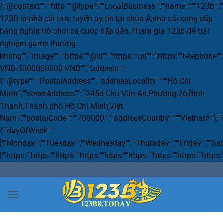
{""@context"":""http:""@type"":""LocalBusiness"",""name"":""123b"",""
123B là nhà cái trực tuyến uy tín tại châu Á,nhà cái cung cấp
hàng nghìn trò chơi cá cược hấp dẫn.Tham gia 123b để trải
nghiệm game thưởng
khủng"",""image"":""https:""@id"":""https:""url"":""https:""telephon
VND-5000000000 VND"",""address"":
{""@type"":""PostalAddress"",""addressLocality"":""Hồ Chí
Minh"",""streetAddress"":""245d Chu Văn An,Phường 26,Bình
Thạnh,Thành phố Hồ Chí Minh,Việt
Nam"",""postalCode"":""700000"",""addressCountry"":""Vietnam""},
{""dayOfWeek"":
[""Monday"",""Tuesday"",""Wednesday"",""Thursday"",""Friday"",""Satu
[""https:""https:""https:""https:""https:""https:""https:""https:""https:
Bỏ
qua
nội
dung